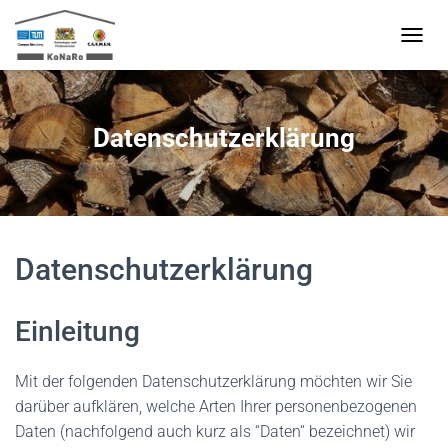
N
A
V
I
G
Datenschutzerklärung
A
T
I
O
N
U
M
Datenschutzerklärung
S
C
H
Einleitung
A
L
T
Mit der folgenden Datenschutzerklärung möchten wir Sie
E
darüber aufklären, welche Arten Ihrer personenbezogenen
N
Daten (nachfolgend auch kurz als “Daten“ bezeichnet) wir