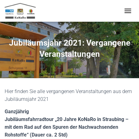
N
A
V
I
G
Jubiläumsjahr 2021: Vergangene
A
T
Veranstaltungen
I
O
N
U
M
S
Hier finden Sie alle vergangenen Veranstaltungen aus dem
C
H
Jubiläumsjahr 2021
A
L
Ganzjährig
T
Jubiläumsfahrradtour „20 Jahre KoNaRo in Straubing –
E
mit dem Rad auf den Spuren der Nachwachsenden
N
Rohstoffe“
(Dauer ca. 2 Std)