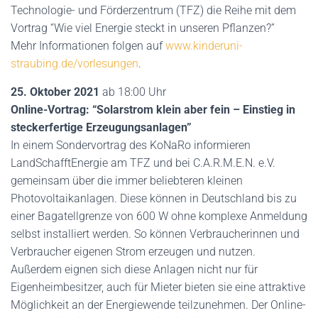
Technologie- und Förderzentrum (TFZ) die Reihe mit dem
Vortrag “Wie viel Energie steckt in unseren Pflanzen?”
Mehr Informationen folgen auf
ww
w.kinderuni-
straubing.de/vorlesungen
.
25. Oktober 2021
ab 18:00 Uhr
Online-Vortrag: “Solarstrom klein aber fein – Einstieg in
steckerfertige Erzeugungsanlagen”
In einem Sondervortrag des KoNaRo informieren
LandSchafftEnergie am TFZ und bei C.A.R.M.E.N. e.V.
gemeinsam über die immer beliebteren kleinen
Photovoltaikanlagen. Diese können in Deutschland bis zu
einer Bagatellgrenze von 600 W ohne komplexe Anmeldung
selbst installiert werden. So können Verbraucherinnen und
Verbraucher eigenen Strom erzeugen und nutzen.
Außerdem eignen sich diese Anlagen nicht nur für
Eigenheimbesitzer, auch für Mieter bieten sie eine attraktive
Möglichkeit an der Energiewende teilzunehmen. Der Online-