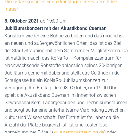
klima-das-konaro-beim-aktionstag-tueren-auf-mit-der-
maus/
8. Oktober 2021
ab 19:00 Uhr
Jubiläumskonzert mit der Akustikband Cueman
Künstlern wieder eine Bühne zu bieten und das möglichst
an neuen und außergewöhnlichen Orten, das ist das Ziel
der Stadt Straubing mit dem Sommer der Möglichkeiten. Da
ist natürlich auch das KoNaRo – Kompetenzzentrum für
Nachwachsende Rohstoffe anlässlich seines 20-jährigen
Jubiläums gerne mit dabei und stellt das Gelände in der
Schulgasse für ein KoNaRo-Jubiläumskonzert zur
Verfügung. Am Freitag, den 08. Oktober, um 19:00 Uhr
spielt die Akustikband Cueman im Innenhof zwischen
Gewächshäusern, Laborgebäuden und Technikumsräumen
und sorgt so für eine unterhaltsame Verbindung zwischen
Kultur und Wissenschaft. Der Eintritt ist frei, aber da die
Anzahl der Plätze begrenzt ist, ist eine kostenlose
Anmeldung per E-Mail (
kulturamt@straubing.de
) oder