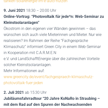
tanken-solarenergie-im-e-auto-nutzen
9. Juni 2021
18:30 – 20:00 Uhr
Online-Vortrag: “Photovoltaik für jede*n: Web-Seminar zu
Kleinstsolaranlagen”
Ökostrom in den eigenen vier Wänden gewinnen – das
wünschen sich auch viele Mieterinnen und Mieter. Nur wie
realisieren? Im Rahmen der Reihe “Fachgespräche
Klimaschutz” informiert Green City in einem Web-Seminar
in Kooperation mit C.A.R.M.E.N
e.V. und LandSchafftEnergie über die zahlreichen Vorteile
solcher Kleinstsolaranlagen.
Mehr Informationen auf:
www.greencity.de/event/fachgespraech-klimaschutz-
photovoltaik-fuer-jeden
2. Juli 2021
ab 15:30 Uhr
Jubiläumsfahrradtour “20 Jahre KoNaRo in Straubing –
mit dem Rad auf den Spuren der Nachwachsenden