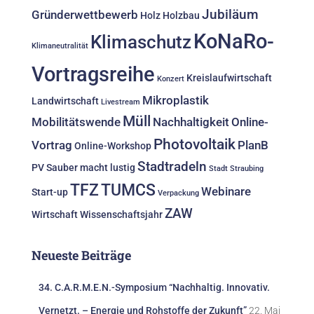
Jubiläum
Gründerwettbewerb
Holz
Holzbau
KoNaRo-
Klimaschutz
Klimaneutralität
Vortragsreihe
Kreislaufwirtschaft
Konzert
Mikroplastik
Landwirtschaft
Livestream
Müll
Mobilitätswende
Nachhaltigkeit
Online-
Photovoltaik
Vortrag
PlanB
Online-Workshop
Stadtradeln
PV
Sauber macht lustig
Stadt Straubing
TFZ
TUMCS
Webinare
Start-up
Verpackung
ZAW
Wirtschaft
Wissenschaftsjahr
Neueste Beiträge
34. C.A.R.M.E.N.-Symposium “Nachhaltig. Innovativ.
Vernetzt. – Energie und Rohstoffe der Zukunft”
22. Mai