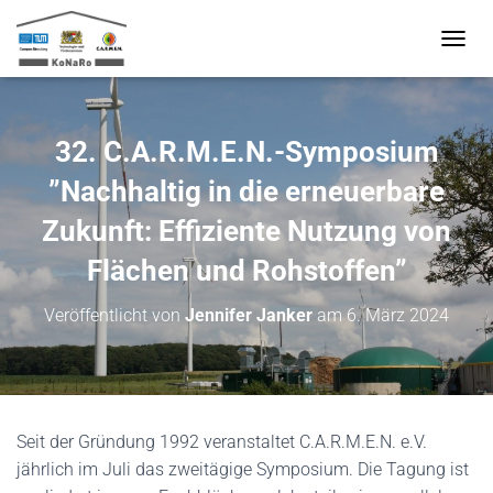
N
A
V
I
G
32. C.A.R.M.E.N.-Symposium
A
T
”Nachhaltig in die erneuerbare
I
O
Zukunft: Effiziente Nutzung von
N
Flächen und Rohstoffen”
U
M
S
Veröffentlicht von
Jennifer Janker
am
6. März 2024
C
H
A
L
T
E
Seit der Gründung 1992 veranstaltet C.A.R.M.E.N. e.V.
N
jährlich im Juli das zweitägige Symposium. Die Tagung ist