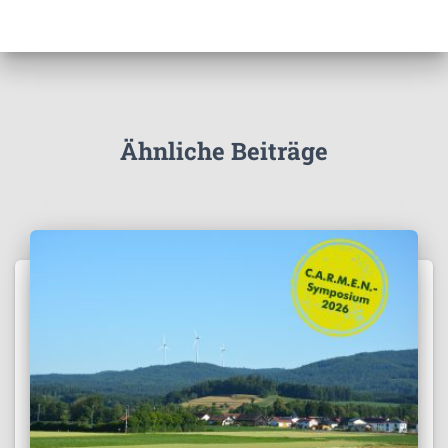
i
v
Ähnliche Beiträge