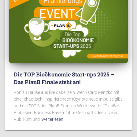
Die TOP Bioökonomie Start-ups 2025 –
Das PlanB Finale steht an!
Von zu Hause aus live dabei sein, wenn Caro Matzko mit
einer chaotisch- inspirierenden Keynote neue Impulse gibt
und die TOP 6 des PlanB Start-up Wettbewerbs “PlanB –
Biobasiert.Business.Bayern.” ihre Geschäftsideen live vor
Publikum und
Weiterlesen