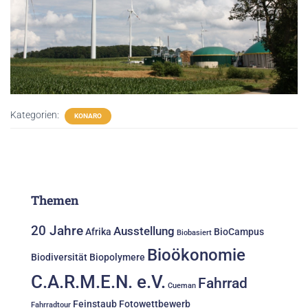
Kategorien:
KONARO
Themen
20 Jahre
Ausstellung
Afrika
BioCampus
Biobasiert
Bioökonomie
Biodiversität
Biopolymere
C.A.R.M.E.N. e.V.
Fahrrad
Cueman
Feinstaub
Fotowettbewerb
Fahrradtour