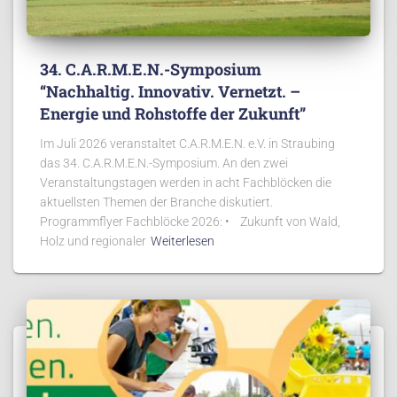
34. C.A.R.M.E.N.-Symposium
“Nachhaltig. Innovativ. Vernetzt. –
Energie und Rohstoffe der Zukunft”
Im Juli 2026 veranstaltet C.A.R.M.E.N. e.V. in Straubing
das 34. C.A.R.M.E.N.-Symposium. An den zwei
Veranstaltungstagen werden in acht Fachblöcken die
aktuellsten Themen der Branche diskutiert.
Programmflyer Fachblöcke 2026: • Zukunft von Wald,
Holz und regionaler
Weiterlesen