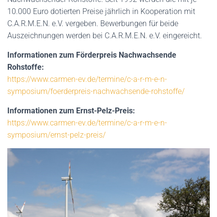
10.000 Euro dotierten Preise jährlich in Kooperation mit
C.A.R.M.E.N. e.V. vergeben. Bewerbungen für beide
Auszeichnungen werden bei C.A.R.M.E.N. e.V. eingereicht.
Informationen zum Förderpreis Nachwachsende
Rohstoffe:
https://www.carmen-ev.de/termine/c-a-r-m-e-n-
symposium/foerderpreis-nachwachsende-rohstoffe/
Informationen zum Ernst-Pelz-Preis:
https://www.carmen-ev.de/termine/c-a-r-m-e-n-
symposium/ernst-pelz-preis/