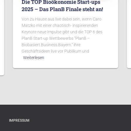
Die TOP Bioökonomie Start-ups
2025 – Das PlanB Finale steht an!
Von zu Hause aus live dabei sein, wenn Caro
Matzko mit einer chaotisch- inspirierenden
Keynote neue Impulse gibt und die TOP 6 des
PlanB Start-up Wettbewerbs “PlanB –
Biobasiert.Business.Bayern.” ihre
Geschäftsideen live vor Publikum und
Weiterlesen
IMPRESSUM