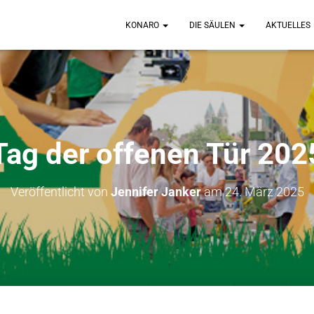
KONARO
DIE SÄULEN
AKTUELLES
Tag der offenen Tür 202
Veröffentlicht von
Jennifer Janker
am
24. März 2025