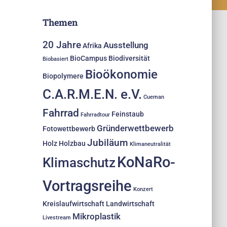
Themen
20 Jahre
Ausstellung
Afrika
BioCampus
Biodiversität
Biobasiert
Bioökonomie
Biopolymere
C.A.R.M.E.N. e.V.
Cueman
Fahrrad
Feinstaub
Fahrradtour
Gründerwettbewerb
Fotowettbewerb
Jubiläum
Holz
Holzbau
Klimaneutralität
KoNaRo-
Klimaschutz
Vortragsreihe
Konzert
Kreislaufwirtschaft
Landwirtschaft
Mikroplastik
Livestream