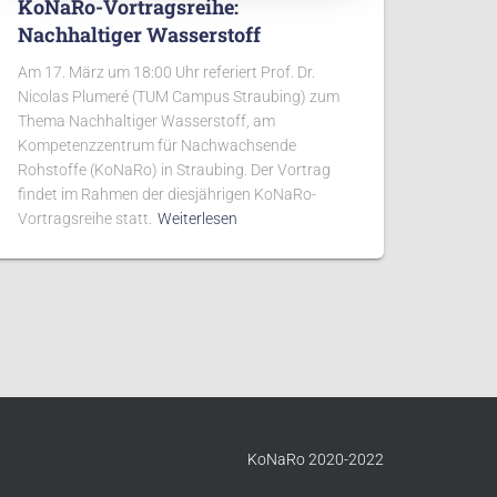
KoNaRo-Vortragsreihe:
Nachhaltiger Wasserstoff
Am 17. März um 18:00 Uhr referiert Prof. Dr.
Nicolas Plumeré (TUM Campus Straubing) zum
Thema Nachhaltiger Wasserstoff, am
Kompetenzzentrum für Nachwachsende
Rohstoffe (KoNaRo) in Straubing. Der Vortrag
findet im Rahmen der diesjährigen KoNaRo-
Vortragsreihe statt.
Weiterlesen
KoNaRo 2020-2022