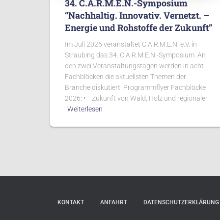
34. C.A.R.M.E.N.-Symposium
“Nachhaltig. Innovativ. Vernetzt. –
Energie und Rohstoffe der Zukunft”
Im Juli 2026 veranstaltet C.A.R.M.E.N. e.V. in
Straubing das 34. C.A.R.M.E.N.-Symposium. An
den zwei Veranstaltungstagen werden in acht
Fachblöcken die aktuellsten Themen der
Branche diskutiert. Programmflyer Fachblöcke
2026: • Zukunft von Wald, Holz und regionaler
Weiterlesen
KONTAKT
ANFAHRT
DATENSCHUTZERKLÄRUNG