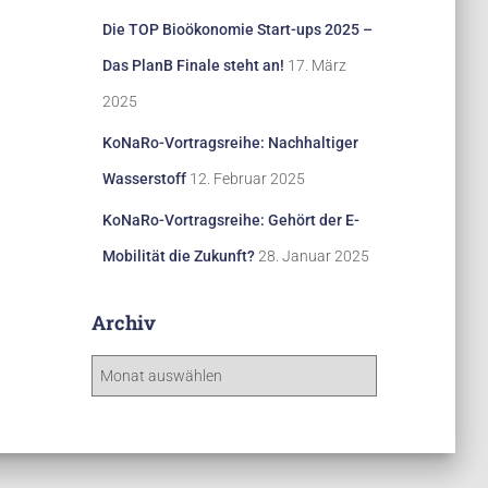
Die TOP Bioökonomie Start-ups 2025 –
Das PlanB Finale steht an!
17. März
2025
KoNaRo-Vortragsreihe: Nachhaltiger
Wasserstoff
12. Februar 2025
KoNaRo-Vortragsreihe: Gehört der E-
Mobilität die Zukunft?
28. Januar 2025
Archiv
A
r
c
h
i
v