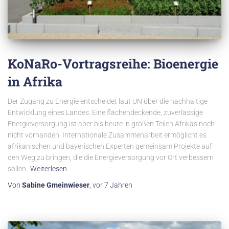
KoNaRo-Vortragsreihe: Bioenergie
in Afrika
Der Zugang zu Energie entscheidet laut UN über die nachhaltige
Entwicklung eines Landes. Eine flächendeckende, zuverlässige
Energieversorgung ist aber bis heute in großen Teilen Afrikas noch
nicht vorhanden. Internationale Zusammenarbeit ermöglicht es
afrikanischen und bayerischen Experten gemeinsam Projekte auf
den Weg zu bringen, die die Energieversorgung vor Ort verbessern
sollen.
Weiterlesen
Von
Sabine Gmeinwieser
,
vor
7 Jahren