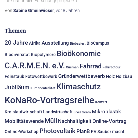
internationalen Forschungsprojekt ein.
Von
Sabine Gmeinwieser
,
vor
8 Jahren
Themen
20 Jahre
Ausstellung
Afrika
BioCampus
Biobasiert
Bioökonomie
Biodiversität
Biopolymere
C.A.R.M.E.N. e.V.
Fahrrad
Cueman
Fahrradtour
Gründerwettbewerb
Feinstaub
Fotowettbewerb
Holz
Holzbau
Klimaschutz
Jubiläum
Klimaneutralität
KoNaRo-Vortragsreihe
Konzert
Mikroplastik
Kreislaufwirtschaft
Landwirtschaft
Livestream
Müll
Mobilitätswende
Nachhaltigkeit
Online-Vortrag
Photovoltaik
PlanB
Online-Workshop
PV
Sauber macht