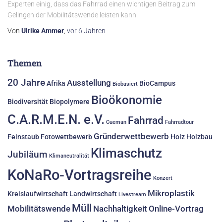
Experten einig, dass das Fahrrad einen wichtigen Beitrag zum
Gelingen der Mobilitätswende leisten kann.
Von
Ulrike Ammer
,
vor
6 Jahren
Themen
20 Jahre
Ausstellung
Afrika
BioCampus
Biobasiert
Bioökonomie
Biodiversität
Biopolymere
C.A.R.M.E.N. e.V.
Fahrrad
Cueman
Fahrradtour
Gründerwettbewerb
Feinstaub
Fotowettbewerb
Holz
Holzbau
Klimaschutz
Jubiläum
Klimaneutralität
KoNaRo-Vortragsreihe
Konzert
Mikroplastik
Kreislaufwirtschaft
Landwirtschaft
Livestream
Müll
Mobilitätswende
Nachhaltigkeit
Online-Vortrag