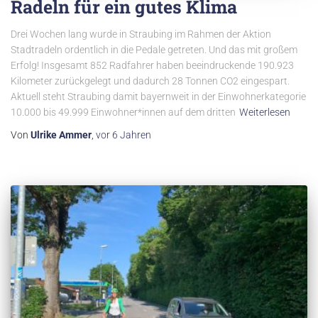
Radeln für ein gutes Klima
Drei Wochen lang wurde in Straubing im Rahmen der Aktion
Stadtradeln ordentlich in die Pedale getreten. Und das mit großem
Erfolg! Insgesamt 852 Radfahrer haben beeindruckende 190.923
Kilometer zurückgelegt und dadurch 28 Tonnen CO2 eingespart.
Aktuell steht Straubing damit bayernweit in der Einwohnerkategorie
10.000 bis 49.999 Einwohner*innen auf dem dritten
Weiterlesen
Von
Ulrike Ammer
,
vor
6 Jahren