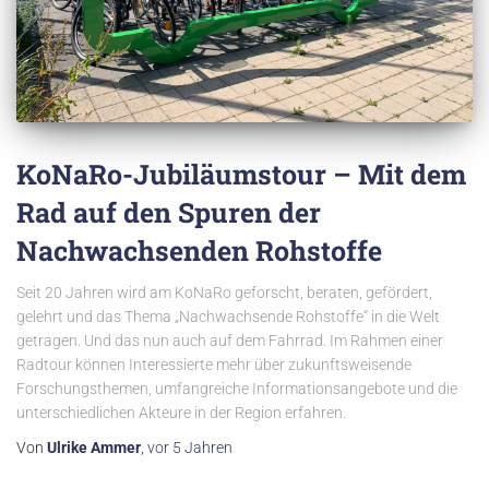
KoNaRo-Jubiläumstour – Mit dem
Rad auf den Spuren der
Nachwachsenden Rohstoffe
Seit 20 Jahren wird am KoNaRo geforscht, beraten, gefördert,
gelehrt und das Thema „Nachwachsende Rohstoffe“ in die Welt
getragen. Und das nun auch auf dem Fahrrad. Im Rahmen einer
Radtour können Interessierte mehr über zukunftsweisende
Forschungsthemen, umfangreiche Informationsangebote und die
unterschiedlichen Akteure in der Region erfahren.
Von
Ulrike Ammer
,
vor
5 Jahren