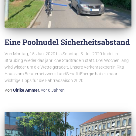
Eine Poolnudel Sicherheitsabstand
Von Montag, 15. Juni 2020 bis Sonntag, 5. Juli 2020 findet in
Straubing wieder das jährliche Stadtradeln statt. Drei Wochen lang
wird wieder um die Wette geradelt. Unsere Verkehrsexpertin Rita
Haas vom Beraternetzwerk LandSchafftEnergie hat ein paar
wichtige Tipps für die Fahrradsaison 2020.
Von
Ulrike Ammer
,
vor
6 Jahren