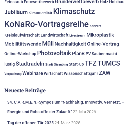
Gründerwettbewerb
Feinstaub
Fotowettbewerb
Holz
Holzbau
Klimaschutz
Jubiläum
Klimaneutralität
KoNaRo-Vortragsreihe
Konzert
Mikroplastik
Kreislaufwirtschaft
Landwirtschaft
Livestream
Müll
Mobilitätswende
Nachhaltigkeit
Online-Vortrag
Photovoltaik
PlanB
Online-Workshop
PV
Sauber macht
TFZ
TUMCS
Stadtradeln
lustig
Start-up
Stadt Straubing
ZAW
Webinare
Wirtschaft
Wissenschaftsjahr
Verpackung
Neueste Beiträge
34. C.A.R.M.E.N.-Symposium “Nachhaltig. Innovativ. Vernetzt. –
Energie und Rohstoffe der Zukunft”
22. Mai 2026
Tag der offenen Tür 2025
24. März 2025