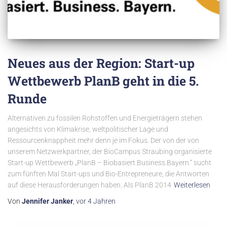
Neues aus der Region: Start-up
Wettbewerb PlanB geht in die 5.
Runde
Alternativen zu fossilen Rohstoffen und Energieträgern stehen
angesichts von Klimakrise, weltpolitischer Lage und
Ressourcenknappheit mehr denn je im Fokus. Der von der von
unserem Netzwerkpartner, der BioCampus Straubing organisierte
Start-up Wettbewerb „PlanB – Biobasiert.Business.Bayern.“ sucht
zum fünften Mal Start-ups und Bio-Entrepreneure, die Antworten
auf diese Herausforderungen haben. Als PlanB 2014
Weiterlesen
Von
Jennifer Janker
,
vor
4 Jahren