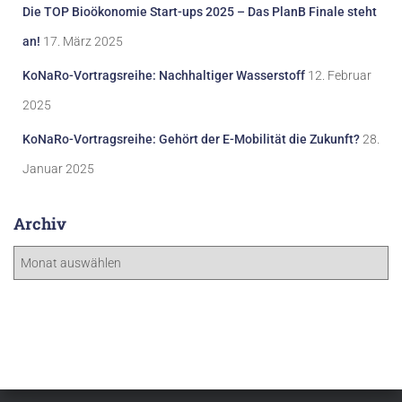
Die TOP Bioökonomie Start-ups 2025 – Das PlanB Finale steht
an!
17. März 2025
KoNaRo-Vortragsreihe: Nachhaltiger Wasserstoff
12. Februar
2025
KoNaRo-Vortragsreihe: Gehört der E-Mobilität die Zukunft?
28.
Januar 2025
Archiv
A
r
c
h
i
v