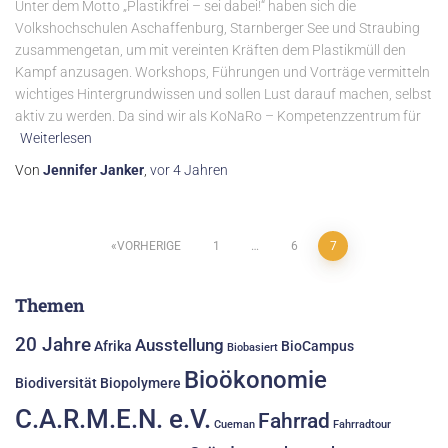
Unter dem Motto „Plastikfrei – sei dabei!“ haben sich die
Volkshochschulen Aschaffenburg, Starnberger See und Straubing
zusammengetan, um mit vereinten Kräften dem Plastikmüll den
Kampf anzusagen. Workshops, Führungen und Vorträge vermitteln
wichtiges Hintergrundwissen und sollen Lust darauf machen, selbst
aktiv zu werden. Da sind wir als KoNaRo – Kompetenzzentrum für
Weiterlesen
Von
Jennifer Janker
,
vor
4 Jahren
Seitennummerierung
VORHERIGE
1
…
6
7
der
Themen
Beiträge
20 Jahre
Ausstellung
Afrika
BioCampus
Biobasiert
Bioökonomie
Biodiversität
Biopolymere
C.A.R.M.E.N. e.V.
Fahrrad
Cueman
Fahrradtour