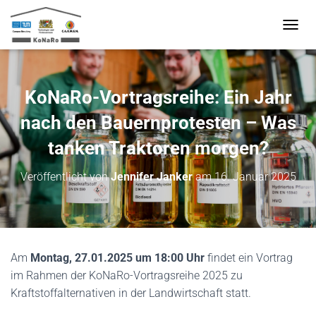
N
A
V
I
G
KoNaRo-Vortragsreihe: Ein Jahr
A
T
nach den Bauernprotesten – Was
I
O
tanken Traktoren morgen?
N
U
Veröffentlicht von
Jennifer Janker
am
16. Januar 2025
M
S
C
H
A
L
Am
Montag, 27.01.2025 um 18:00 Uhr
findet ein Vortrag
T
im Rahmen der KoNaRo-Vortragsreihe 2025 zu
E
N
Kraftstoffalternativen in der Landwirtschaft statt.