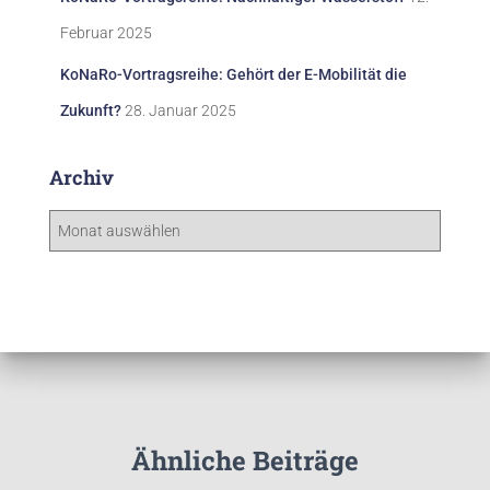
Februar 2025
KoNaRo-Vortragsreihe: Gehört der E-Mobilität die
Zukunft?
28. Januar 2025
Archiv
A
r
c
h
i
v
Ähnliche Beiträge