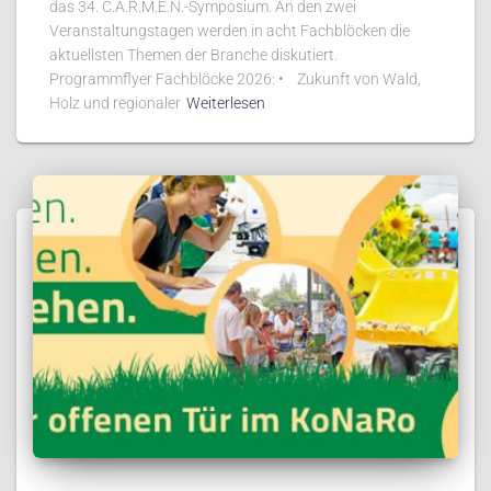
das 34. C.A.R.M.E.N.-Symposium. An den zwei
Veranstaltungstagen werden in acht Fachblöcken die
aktuellsten Themen der Branche diskutiert.
Programmflyer Fachblöcke 2026: • Zukunft von Wald,
Holz und regionaler
Weiterlesen