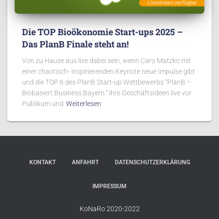
Die TOP Bioökonomie Start-ups 2025 –
Das PlanB Finale steht an!
Von zu Hause aus live dabei sein, wenn Caro Matzko mit
einer chaotisch- inspirierenden Keynote neue Impulse gibt
und die TOP 6 des PlanB Start-up Wettbewerbs “PlanB –
Biobasiert.Business.Bayern.” ihre Geschäftsideen live vor
Publikum und
Weiterlesen
KONTAKT
ANFAHRT
DATENSCHUTZERKLÄRUNG
IMPRESSUM
KoNaRo 2020-2022