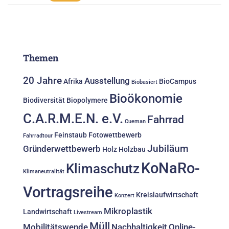
Themen
20 Jahre
Ausstellung
Afrika
BioCampus
Biobasiert
Bioökonomie
Biodiversität
Biopolymere
C.A.R.M.E.N. e.V.
Fahrrad
Cueman
Feinstaub
Fotowettbewerb
Fahrradtour
Jubiläum
Gründerwettbewerb
Holz
Holzbau
KoNaRo-
Klimaschutz
Klimaneutralität
Vortragsreihe
Kreislaufwirtschaft
Konzert
Mikroplastik
Landwirtschaft
Livestream
Müll
Mobilitätswende
Nachhaltigkeit
Online-