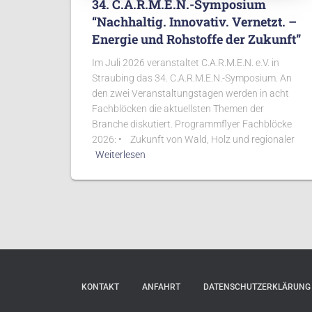
34. C.A.R.M.E.N.-Symposium
“Nachhaltig. Innovativ. Vernetzt. –
Energie und Rohstoffe der Zukunft”
Im Juli 2026 veranstaltet C.A.R.M.E.N. e.V. in
Straubing das 34. C.A.R.M.E.N.-Symposium. An
den zwei Veranstaltungstagen werden in acht
Fachblöcken die aktuellsten Themen der
Branche diskutiert. Programmflyer Fachblöcke
2026: • Zukunft von Wald, Holz und regionaler
Weiterlesen
KONTAKT
ANFAHRT
DATENSCHUTZERKLÄRUNG