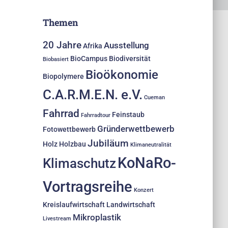
Themen
20 Jahre
Ausstellung
Afrika
BioCampus
Biodiversität
Biobasiert
Bioökonomie
Biopolymere
C.A.R.M.E.N. e.V.
Cueman
Fahrrad
Feinstaub
Fahrradtour
Gründerwettbewerb
Fotowettbewerb
Jubiläum
Holz
Holzbau
Klimaneutralität
KoNaRo-
Klimaschutz
Vortragsreihe
Konzert
Kreislaufwirtschaft
Landwirtschaft
Mikroplastik
Livestream