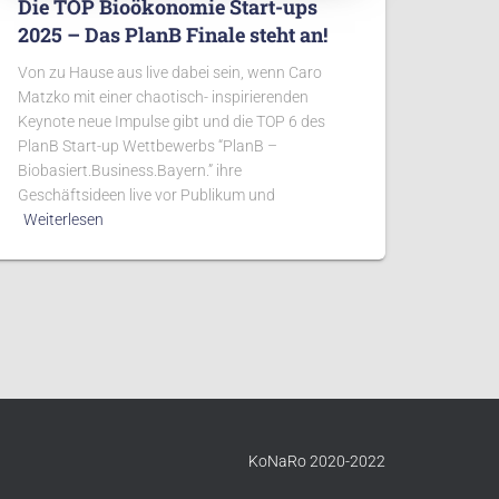
Die TOP Bioökonomie Start-ups
2025 – Das PlanB Finale steht an!
Von zu Hause aus live dabei sein, wenn Caro
Matzko mit einer chaotisch- inspirierenden
Keynote neue Impulse gibt und die TOP 6 des
PlanB Start-up Wettbewerbs “PlanB –
Biobasiert.Business.Bayern.” ihre
Geschäftsideen live vor Publikum und
Weiterlesen
KoNaRo 2020-2022