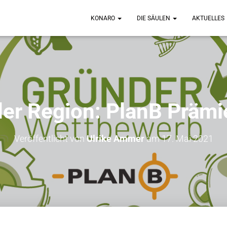
KONARO
DIE SÄULEN
AKTUELLES
er Region: PlanB Präm
Veröffentlicht von
Ulrike Ammer
am
17. Mai 2021