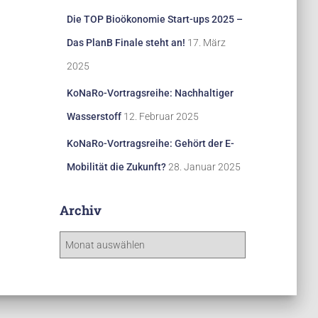
Die TOP Bioökonomie Start-ups 2025 –
Das PlanB Finale steht an!
17. März
2025
KoNaRo-Vortragsreihe: Nachhaltiger
Wasserstoff
12. Februar 2025
KoNaRo-Vortragsreihe: Gehört der E-
Mobilität die Zukunft?
28. Januar 2025
Archiv
A
r
c
h
i
v