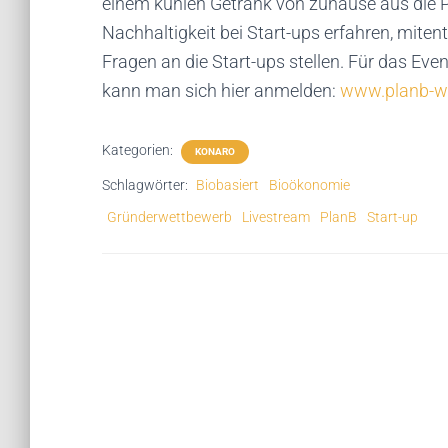
einem kühlen Getränk von zuhause aus die 
Nachhaltigkeit bei Start-ups erfahren, mite
Fragen an die Start-ups stellen. Für das Ev
kann man sich hier anmelden:
www.planb-we
Kategorien:
KONARO
Schlagwörter:
Biobasiert
Bioökonomie
Gründerwettbewerb
Livestream
PlanB
Start-up