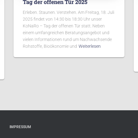
Tag der offenen Tür 2025
Erleben. Staunen. Verstehen. Am Freitag, 18. Juli
2025 findet von 14:30 bis 18:30 Uhr unser
KoNaRo – Tag der offenen Tür statt. Neben
einem umfangreichen Beratungsangebot und
vielen Informationen rund um Nachwachsende
Rohstoffe, Bioökonomie und
Weiterlesen
IMPRESSUM