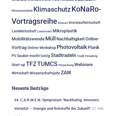
KoNaRo-
Klimaschutz
Klimaneutralität
Vortragsreihe
Kreislaufwirtschaft
Konzert
Mikroplastik
Landwirtschaft
Livestream
Müll
Mobilitätswende
Nachhaltigkeit
Online-
Photovoltaik
Vortrag
PlanB
Online-Workshop
Stadtradeln
PV
Sauber macht lustig
Stadt Straubing
TFZ
TUMCS
Webinare
Start-up
Verpackung
ZAW
Wirtschaft
Wissenschaftsjahr
Neueste Beiträge
34. C.A.R.M.E.N.-Symposium “Nachhaltig. Innovativ.
Vernetzt. – Energie und Rohstoffe der Zukunft”
22. Mai