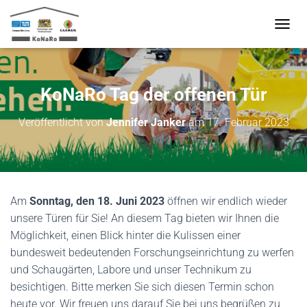
N
A
V
I
G
KoNaRo Tag der offenen Tür
A
T
Veröffentlicht von
Jennifer Janker
am
17. Februar 2023
I
O
N
U
M
S
Am
Sonntag, den 18. Juni 2023
öffnen wir endlich wieder
C
H
unsere Türen für Sie! An diesem Tag bieten wir Ihnen die
A
Möglichkeit, einen Blick hinter die Kulissen einer
L
bundesweit bedeutenden Forschungseinrichtung zu werfen
T
und Schaugärten, Labore und unser Technikum zu
E
N
besichtigen. Bitte merken Sie sich diesen Termin schon
heute vor. Wir freuen uns darauf Sie bei uns begrüßen zu