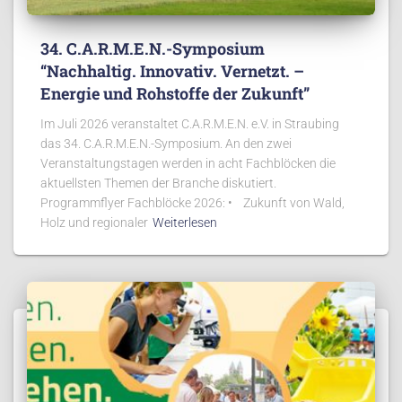
34. C.A.R.M.E.N.-Symposium
“Nachhaltig. Innovativ. Vernetzt. –
Energie und Rohstoffe der Zukunft”
Im Juli 2026 veranstaltet C.A.R.M.E.N. e.V. in Straubing
das 34. C.A.R.M.E.N.-Symposium. An den zwei
Veranstaltungstagen werden in acht Fachblöcken die
aktuellsten Themen der Branche diskutiert.
Programmflyer Fachblöcke 2026: • Zukunft von Wald,
Holz und regionaler
Weiterlesen