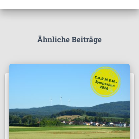
v
Ähnliche Beiträge