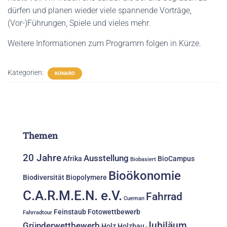
dürfen und planen wieder viele spannende Vorträge,
(Vor-)Führungen, Spiele und vieles mehr.
Weitere Informationen zum Programm folgen in Kürze.
Kategorien:
KONARO
Themen
20 Jahre
Ausstellung
Afrika
BioCampus
Biobasiert
Bioökonomie
Biodiversität
Biopolymere
C.A.R.M.E.N. e.V.
Fahrrad
Cueman
Feinstaub
Fotowettbewerb
Fahrradtour
Jubiläum
Gründerwettbewerb
Holz
Holzbau