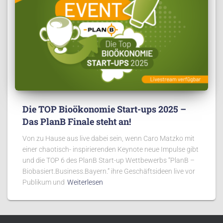
Die TOP Bioökonomie Start-ups 2025 –
Das PlanB Finale steht an!
Von zu Hause aus live dabei sein, wenn Caro Matzko mit
einer chaotisch- inspirierenden Keynote neue Impulse gibt
und die TOP 6 des PlanB Start-up Wettbewerbs “PlanB –
Biobasiert.Business.Bayern.” ihre Geschäftsideen live vor
Publikum und
Weiterlesen