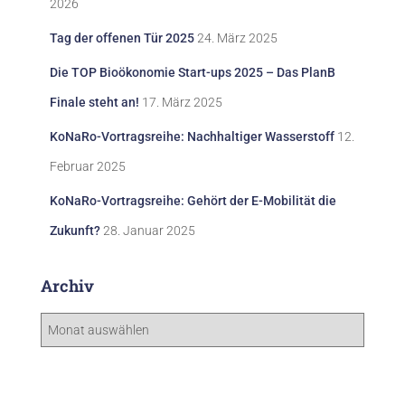
2026
Tag der offenen Tür 2025
24. März 2025
Die TOP Bioökonomie Start-ups 2025 – Das PlanB
Finale steht an!
17. März 2025
KoNaRo-Vortragsreihe: Nachhaltiger Wasserstoff
12.
Februar 2025
KoNaRo-Vortragsreihe: Gehört der E-Mobilität die
Zukunft?
28. Januar 2025
Archiv
A
r
c
h
i