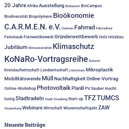
20 Jahre
Ausstellung
Afrika
BioCampus
Biobasiert
Bioökonomie
Biodiversität
Biopolymere
C.A.R.M.E.N. e.V.
Fahrrad
Cueman
Fahrradtour
Gründerwettbewerb
Feinstaub
Fotowettbewerb
Holz
Holzbau
Klimaschutz
Jubiläum
Klimaneutralität
KoNaRo-Vortragsreihe
Konzert
Mikroplastik
Kreislaufwirtschaft
Landwirtschaft
Livestream
Müll
Mobilitätswende
Nachhaltigkeit
Online-Vortrag
Photovoltaik
PlanB
Online-Workshop
PV
Sauber macht
TFZ
TUMCS
Stadtradeln
lustig
Start-up
Stadt Straubing
ZAW
Webinare
Wirtschaft
Wissenschaftsjahr
Verpackung
Neueste Beiträge