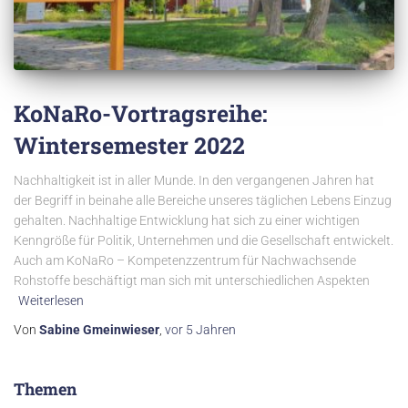
KoNaRo-Vortragsreihe:
Wintersemester 2022
Nachhaltigkeit ist in aller Munde. In den vergangenen Jahren hat
der Begriff in beinahe alle Bereiche unseres täglichen Lebens Einzug
gehalten. Nachhaltige Entwicklung hat sich zu einer wichtigen
Kenngröße für Politik, Unternehmen und die Gesellschaft entwickelt.
Auch am KoNaRo – Kompetenzzentrum für Nachwachsende
Rohstoffe beschäftigt man sich mit unterschiedlichen Aspekten
Weiterlesen
Von
Sabine Gmeinwieser
,
vor
5 Jahren
Themen