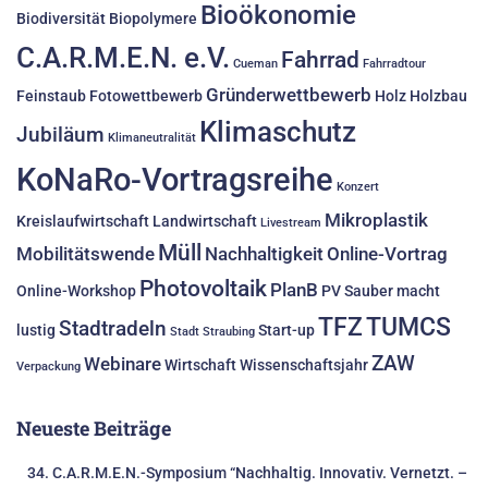
Bioökonomie
Biodiversität
Biopolymere
C.A.R.M.E.N. e.V.
Fahrrad
Cueman
Fahrradtour
Gründerwettbewerb
Feinstaub
Fotowettbewerb
Holz
Holzbau
Klimaschutz
Jubiläum
Klimaneutralität
KoNaRo-Vortragsreihe
Konzert
Mikroplastik
Kreislaufwirtschaft
Landwirtschaft
Livestream
Müll
Mobilitätswende
Nachhaltigkeit
Online-Vortrag
Photovoltaik
PlanB
Online-Workshop
PV
Sauber macht
TFZ
TUMCS
Stadtradeln
lustig
Start-up
Stadt Straubing
ZAW
Webinare
Wirtschaft
Wissenschaftsjahr
Verpackung
Neueste Beiträge
34. C.A.R.M.E.N.-Symposium “Nachhaltig. Innovativ. Vernetzt. –