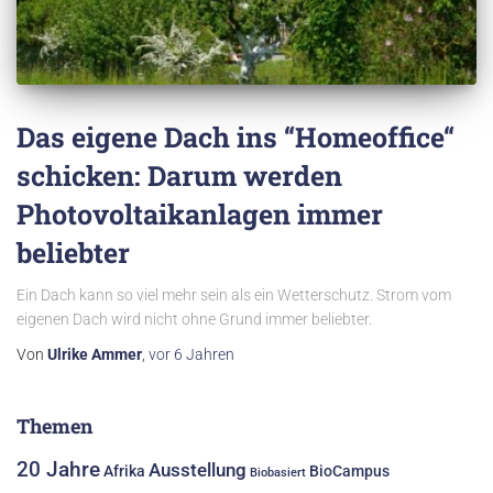
Das eigene Dach ins “Homeoffice“
schicken: Darum werden
Photovoltaikanlagen immer
beliebter
Ein Dach kann so viel mehr sein als ein Wetterschutz. Strom vom
eigenen Dach wird nicht ohne Grund immer beliebter.
Von
Ulrike Ammer
,
vor
6 Jahren
Themen
20 Jahre
Ausstellung
Afrika
BioCampus
Biobasiert