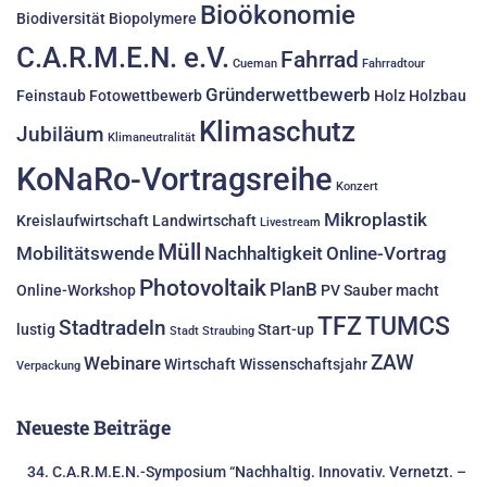
Bioökonomie
Biodiversität
Biopolymere
C.A.R.M.E.N. e.V.
Fahrrad
Cueman
Fahrradtour
Gründerwettbewerb
Feinstaub
Fotowettbewerb
Holz
Holzbau
Klimaschutz
Jubiläum
Klimaneutralität
KoNaRo-Vortragsreihe
Konzert
Mikroplastik
Kreislaufwirtschaft
Landwirtschaft
Livestream
Müll
Mobilitätswende
Nachhaltigkeit
Online-Vortrag
Photovoltaik
PlanB
Online-Workshop
PV
Sauber macht
TFZ
TUMCS
Stadtradeln
lustig
Start-up
Stadt Straubing
ZAW
Webinare
Wirtschaft
Wissenschaftsjahr
Verpackung
Neueste Beiträge
34. C.A.R.M.E.N.-Symposium “Nachhaltig. Innovativ. Vernetzt. –