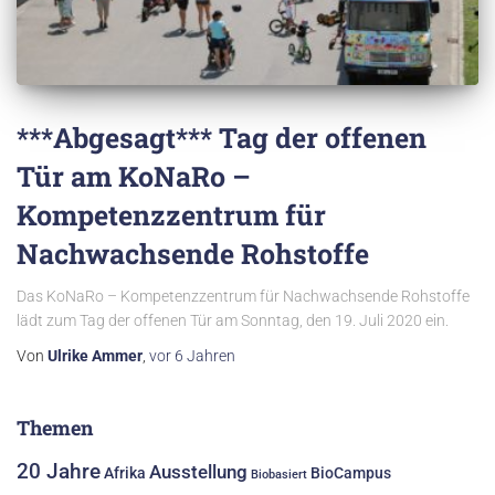
***Abgesagt*** Tag der offenen
Tür am KoNaRo –
Kompetenzzentrum für
Nachwachsende Rohstoffe
Das KoNaRo – Kompetenzzentrum für Nachwachsende Rohstoffe
lädt zum Tag der offenen Tür am Sonntag, den 19. Juli 2020 ein.
Von
Ulrike Ammer
,
vor
6 Jahren
Themen
20 Jahre
Ausstellung
Afrika
BioCampus
Biobasiert