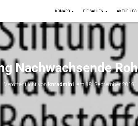
KONARO
DIE SÄULEN
AKTUELLES
ung Nachwachsende Roh
Veröffentlicht von
knradmin1
am
18. September 2019