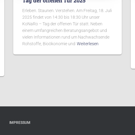
Tag der offenen Tür 2025
Erleben. Staunen. Verstehen. Am Freitag, 18. Juli
2025 findet von 14:30 bis 18:30 Uhr unser
KoNaRo – Tag der offenen Tür statt. Neben
einem umfangreichen Beratungsangebot und
vielen Informationen rund um Nachwachsende
Rohstoffe, Bioökonomie und
Weiterlesen
IMPRESSUM