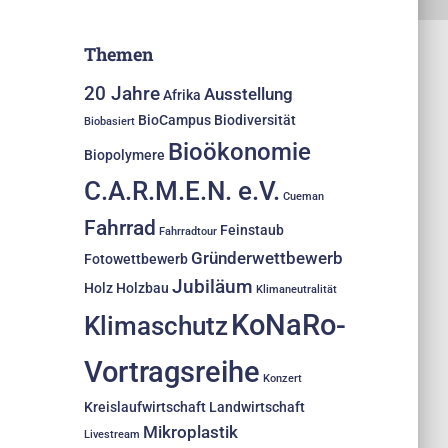
Themen
20 Jahre
Ausstellung
Afrika
BioCampus
Biodiversität
Biobasiert
Bioökonomie
Biopolymere
C.A.R.M.E.N. e.V.
Cueman
Fahrrad
Feinstaub
Fahrradtour
Gründerwettbewerb
Fotowettbewerb
Jubiläum
Holz
Holzbau
Klimaneutralität
KoNaRo-
Klimaschutz
Vortragsreihe
Konzert
Kreislaufwirtschaft
Landwirtschaft
Mikroplastik
Livestream