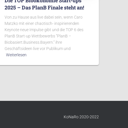
Die TOP Bioökonomie Start-ups
2025 – Das PlanB Finale steht an!
Von zu Hause aus live dabei sein, wenn Caro
Matzko mit einer chaotisch- inspirierenden
Keynote neue Impulse gibt und die TOP 6 des
PlanB Start-up Wettbewerbs “PlanB –
Biobasiert.Business.Bayern.” ihre
Geschäftsideen live vor Publikum und
Weiterlesen
KoNaRo 2020-2022