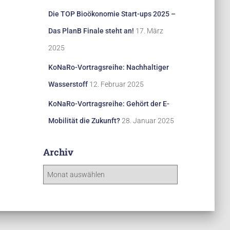
Die TOP Bioökonomie Start-ups 2025 –
Das PlanB Finale steht an!
17. März
2025
KoNaRo-Vortragsreihe: Nachhaltiger
Wasserstoff
12. Februar 2025
KoNaRo-Vortragsreihe: Gehört der E-
Mobilität die Zukunft?
28. Januar 2025
Archiv
A
r
c
h
i
v