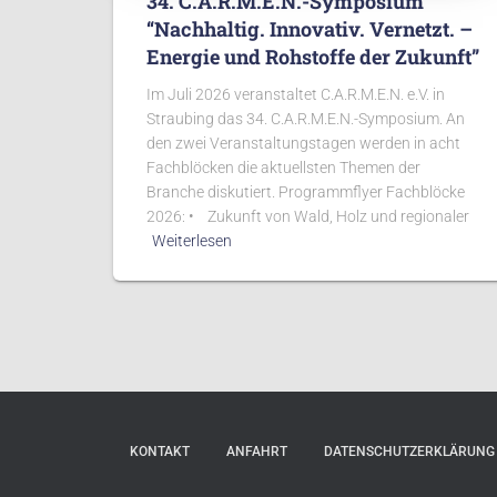
34. C.A.R.M.E.N.-Symposium
“Nachhaltig. Innovativ. Vernetzt. –
Energie und Rohstoffe der Zukunft”
Im Juli 2026 veranstaltet C.A.R.M.E.N. e.V. in
Straubing das 34. C.A.R.M.E.N.-Symposium. An
den zwei Veranstaltungstagen werden in acht
Fachblöcken die aktuellsten Themen der
Branche diskutiert. Programmflyer Fachblöcke
2026: • Zukunft von Wald, Holz und regionaler
Weiterlesen
KONTAKT
ANFAHRT
DATENSCHUTZERKLÄRUNG