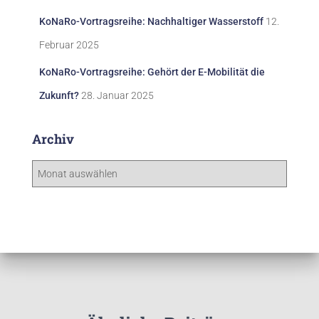
KoNaRo-Vortragsreihe: Nachhaltiger Wasserstoff
12.
Februar 2025
KoNaRo-Vortragsreihe: Gehört der E-Mobilität die
Zukunft?
28. Januar 2025
Archiv
A
r
c
h
i
v