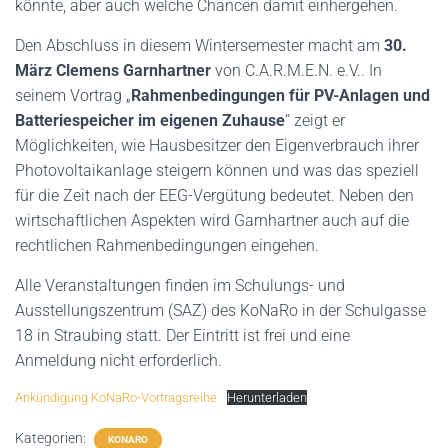
könnte, aber auch welche Chancen damit einhergehen.
Den Abschluss in diesem Wintersemester macht am
30.
März
Clemens Garnhartner
von C.A.R.M.E.N. e.V.. In
seinem Vortrag „
Rahmenbedingungen für PV-Anlagen und
Batteriespeicher im eigenen Zuhause
“ zeigt er
Möglichkeiten, wie Hausbesitzer den Eigenverbrauch ihrer
Photovoltaikanlage steigern können und was das speziell
für die Zeit nach der EEG-Vergütung bedeutet. Neben den
wirtschaftlichen Aspekten wird Garnhartner auch auf die
rechtlichen Rahmenbedingungen eingehen.
Alle Veranstaltungen finden im Schulungs- und
Ausstellungszentrum (SAZ) des KoNaRo in der Schulgasse
18 in Straubing statt. Der Eintritt ist frei und eine
Anmeldung nicht erforderlich.
Ankündigung KoNaRo-Vortragsreihe
Herunterladen
Kategorien:
KONARO