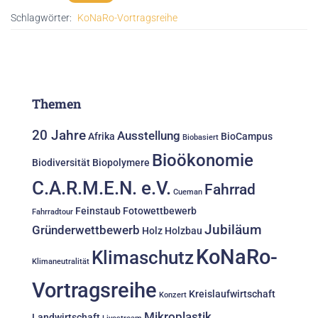
Schlagwörter:
KoNaRo-Vortragsreihe
Themen
20 Jahre
Ausstellung
Afrika
BioCampus
Biobasiert
Bioökonomie
Biodiversität
Biopolymere
C.A.R.M.E.N. e.V.
Fahrrad
Cueman
Feinstaub
Fotowettbewerb
Fahrradtour
Jubiläum
Gründerwettbewerb
Holz
Holzbau
KoNaRo-
Klimaschutz
Klimaneutralität
Vortragsreihe
Kreislaufwirtschaft
Konzert
Mikroplastik
Landwirtschaft