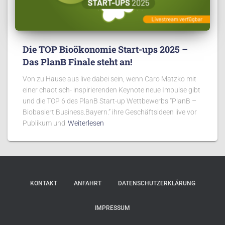
Die TOP Bioökonomie Start-ups 2025 –
Das PlanB Finale steht an!
Von zu Hause aus live dabei sein, wenn Caro Matzko mit
einer chaotisch- inspirierenden Keynote neue Impulse gibt
und die TOP 6 des PlanB Start-up Wettbewerbs “PlanB –
Biobasiert.Business.Bayern.” ihre Geschäftsideen live vor
Publikum und
Weiterlesen
KONTAKT
ANFAHRT
DATENSCHUTZERKLÄRUNG
IMPRESSUM