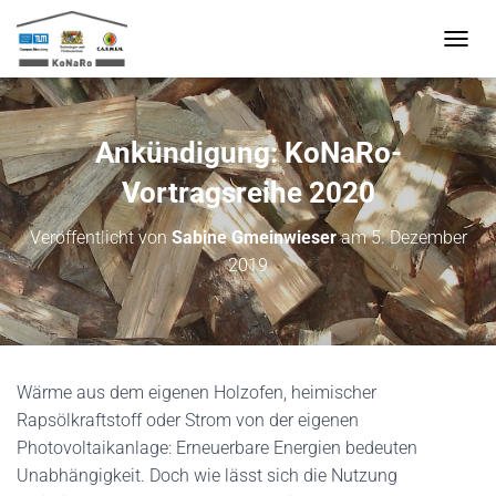
N
A
V
I
G
Ankündigung: KoNaRo-
A
T
Vortragsreihe 2020
I
O
Veröffentlicht von
Sabine Gmeinwieser
am
5. Dezember
N
2019
U
M
S
C
H
A
Wärme aus dem eigenen Holzofen, heimischer
L
T
Rapsölkraftstoff oder Strom von der eigenen
E
Photovoltaikanlage: Erneuerbare Energien bedeuten
N
Unabhängigkeit. Doch wie lässt sich die Nutzung