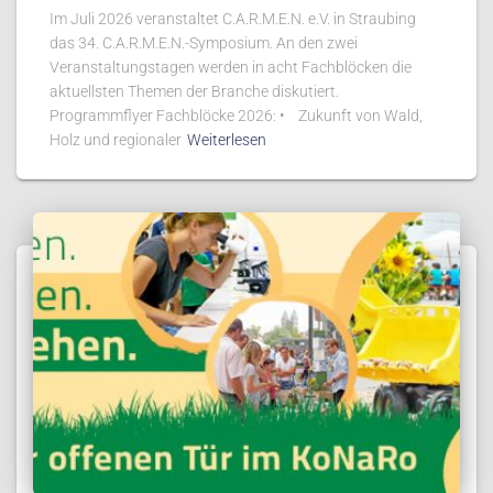
Im Juli 2026 veranstaltet C.A.R.M.E.N. e.V. in Straubing
das 34. C.A.R.M.E.N.-Symposium. An den zwei
Veranstaltungstagen werden in acht Fachblöcken die
aktuellsten Themen der Branche diskutiert.
Programmflyer Fachblöcke 2026: • Zukunft von Wald,
Holz und regionaler
Weiterlesen