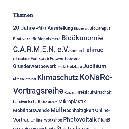
Themen
20 Jahre
Ausstellung
Afrika
BioCampus
Biobasiert
Bioökonomie
Biodiversität
Biopolymere
C.A.R.M.E.N. e.V.
Fahrrad
Cueman
Feinstaub
Fotowettbewerb
Fahrradtour
Jubiläum
Gründerwettbewerb
Holz
Holzbau
KoNaRo-
Klimaschutz
Klimaneutralität
Vortragsreihe
Kreislaufwirtschaft
Konzert
Mikroplastik
Landwirtschaft
Livestream
Müll
Mobilitätswende
Nachhaltigkeit
Online-
Photovoltaik
Vortrag
PlanB
Online-Workshop
Stadtradeln