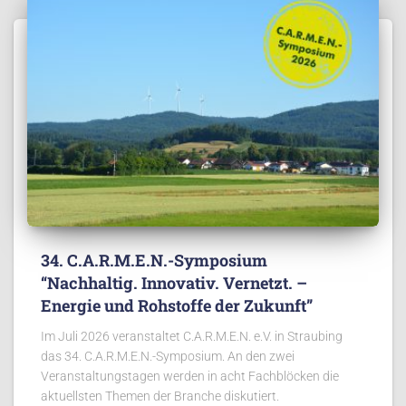
34. C.A.R.M.E.N.-Symposium
“Nachhaltig. Innovativ. Vernetzt. –
Energie und Rohstoffe der Zukunft”
Im Juli 2026 veranstaltet C.A.R.M.E.N. e.V. in Straubing
das 34. C.A.R.M.E.N.-Symposium. An den zwei
Veranstaltungstagen werden in acht Fachblöcken die
aktuellsten Themen der Branche diskutiert.