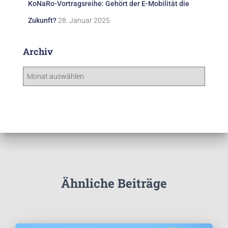
KoNaRo-Vortragsreihe: Gehört der E-Mobilität die
Zukunft?
28. Januar 2025
Archiv
A
r
c
h
i
v
Ähnliche Beiträge