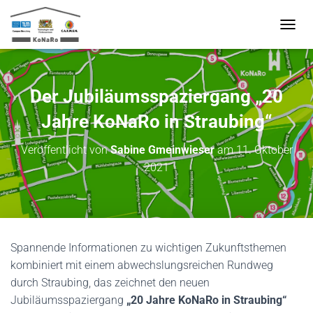
N
A
V
I
G
Der Jubiläumsspaziergang „20
A
T
Jahre KoNaRo in Straubing“
I
O
Veröffentlicht von
Sabine Gmeinwieser
am
11. Oktober
N
2021
U
M
S
C
H
A
Spannende Informationen zu wichtigen Zukunftsthemen
L
T
kombiniert mit einem abwechslungsreichen Rundweg
E
durch Straubing, das zeichnet den neuen
N
Jubiläumsspaziergang
„20 Jahre KoNaRo in Straubing“