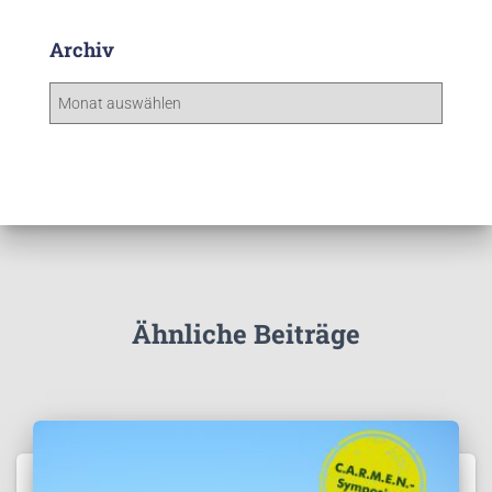
Archiv
A
r
c
h
i
v
Ähnliche Beiträge