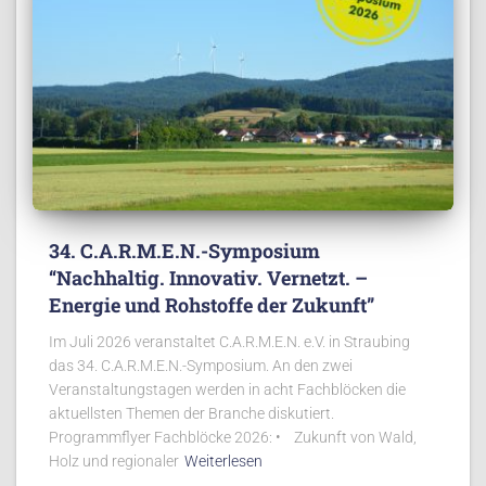
34. C.A.R.M.E.N.-Symposium
“Nachhaltig. Innovativ. Vernetzt. –
Energie und Rohstoffe der Zukunft”
Im Juli 2026 veranstaltet C.A.R.M.E.N. e.V. in Straubing
das 34. C.A.R.M.E.N.-Symposium. An den zwei
Veranstaltungstagen werden in acht Fachblöcken die
aktuellsten Themen der Branche diskutiert.
Programmflyer Fachblöcke 2026: • Zukunft von Wald,
Holz und regionaler
Weiterlesen