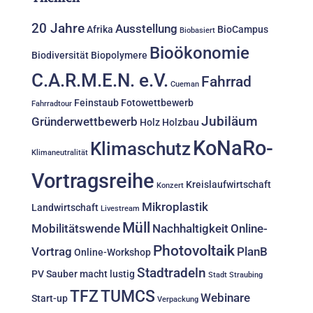
20 Jahre
Ausstellung
Afrika
BioCampus
Biobasiert
Bioökonomie
Biodiversität
Biopolymere
C.A.R.M.E.N. e.V.
Fahrrad
Cueman
Feinstaub
Fotowettbewerb
Fahrradtour
Jubiläum
Gründerwettbewerb
Holz
Holzbau
KoNaRo-
Klimaschutz
Klimaneutralität
Vortragsreihe
Kreislaufwirtschaft
Konzert
Mikroplastik
Landwirtschaft
Livestream
Müll
Mobilitätswende
Nachhaltigkeit
Online-
Photovoltaik
Vortrag
PlanB
Online-Workshop
Stadtradeln
PV
Sauber macht lustig
Stadt Straubing
TFZ
TUMCS
Webinare
Start-up
Verpackung