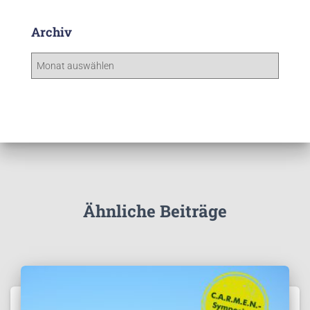
Archiv
A
r
c
h
i
v
Ähnliche Beiträge