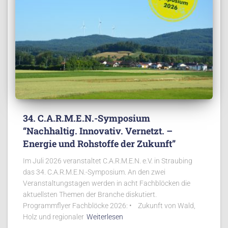
34. C.A.R.M.E.N.-Symposium
“Nachhaltig. Innovativ. Vernetzt. –
Energie und Rohstoffe der Zukunft”
Im Juli 2026 veranstaltet C.A.R.M.E.N. e.V. in Straubing
das 34. C.A.R.M.E.N.-Symposium. An den zwei
Veranstaltungstagen werden in acht Fachblöcken die
aktuellsten Themen der Branche diskutiert.
Programmflyer Fachblöcke 2026: • Zukunft von Wald,
Holz und regionaler
Weiterlesen