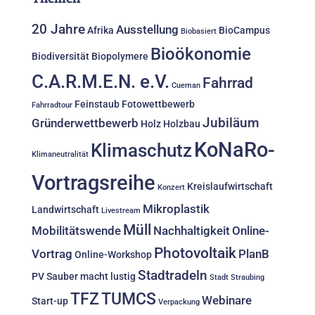
20 Jahre
Ausstellung
Afrika
BioCampus
Biobasiert
Bioökonomie
Biodiversität
Biopolymere
C.A.R.M.E.N. e.V.
Fahrrad
Cueman
Feinstaub
Fotowettbewerb
Fahrradtour
Jubiläum
Gründerwettbewerb
Holz
Holzbau
KoNaRo-
Klimaschutz
Klimaneutralität
Vortragsreihe
Kreislaufwirtschaft
Konzert
Mikroplastik
Landwirtschaft
Livestream
Müll
Mobilitätswende
Nachhaltigkeit
Online-
Photovoltaik
Vortrag
PlanB
Online-Workshop
Stadtradeln
PV
Sauber macht lustig
Stadt Straubing
TFZ
TUMCS
Webinare
Start-up
Verpackung