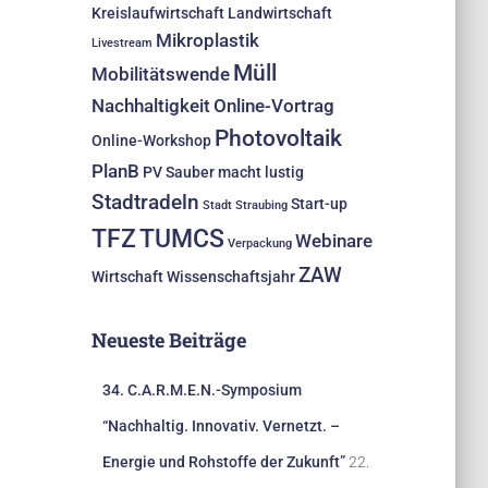
Kreislaufwirtschaft
Landwirtschaft
Mikroplastik
Livestream
Müll
Mobilitätswende
Nachhaltigkeit
Online-Vortrag
Photovoltaik
Online-Workshop
PlanB
PV
Sauber macht lustig
Stadtradeln
Start-up
Stadt Straubing
TFZ
TUMCS
Webinare
Verpackung
ZAW
Wirtschaft
Wissenschaftsjahr
Neueste Beiträge
34. C.A.R.M.E.N.-Symposium
“Nachhaltig. Innovativ. Vernetzt. –
Energie und Rohstoffe der Zukunft”
22.