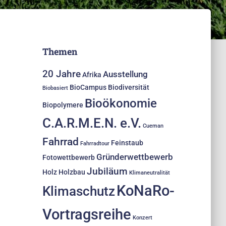
Themen
20 Jahre
Ausstellung
Afrika
BioCampus
Biodiversität
Biobasiert
Bioökonomie
Biopolymere
C.A.R.M.E.N. e.V.
Cueman
Fahrrad
Feinstaub
Fahrradtour
Gründerwettbewerb
Fotowettbewerb
Jubiläum
Holz
Holzbau
Klimaneutralität
KoNaRo-
Klimaschutz
Vortragsreihe
Konzert