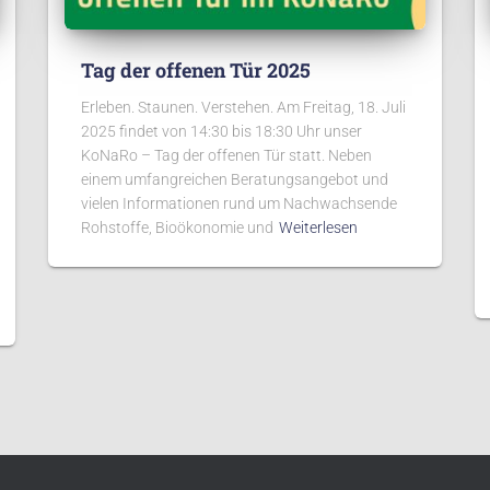
Tag der offenen Tür 2025
Erleben. Staunen. Verstehen. Am Freitag, 18. Juli
2025 findet von 14:30 bis 18:30 Uhr unser
KoNaRo – Tag der offenen Tür statt. Neben
einem umfangreichen Beratungsangebot und
vielen Informationen rund um Nachwachsende
Rohstoffe, Bioökonomie und
Weiterlesen