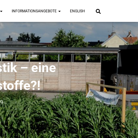
INFORMATIONSANGEBOTE
ENGLISH
tik – eine
toffe?!
19