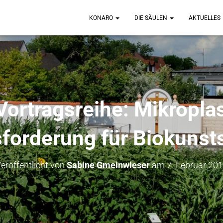
KONARO
DIE SÄULEN
AKTUELLES
rtragsreihe: Mikroplas
forderung für Biokunsts
eröffentlicht von
Sabine Gmeinwieser
am
7. Februar 20