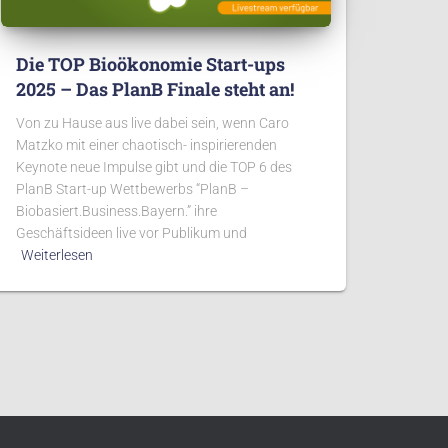
Die TOP Bioökonomie Start-ups
2025 – Das PlanB Finale steht an!
Von zu Hause aus live dabei sein, wenn Caro
Matzko mit einer chaotisch- inspirierenden
Keynote neue Impulse gibt und die TOP 6 des
PlanB Start-up Wettbewerbs “PlanB –
Biobasiert.Business.Bayern.” ihre
Geschäftsideen live vor Publikum und
Weiterlesen