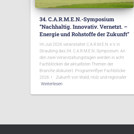
34. C.A.R.M.E.N.-Symposium
“Nachhaltig. Innovativ. Vernetzt. –
Energie und Rohstoffe der Zukunft”
Im Juli 2026 veranstaltet C.A.R.M.E.N. e.V. in
Straubing das 34. C.A.R.M.E.N.-Symposium. An
den zwei Veranstaltungstagen werden in acht
Fachblöcken die aktuellsten Themen der
Branche diskutiert. Programmflyer Fachblöcke
2026: • Zukunft von Wald, Holz und regionaler
Weiterlesen