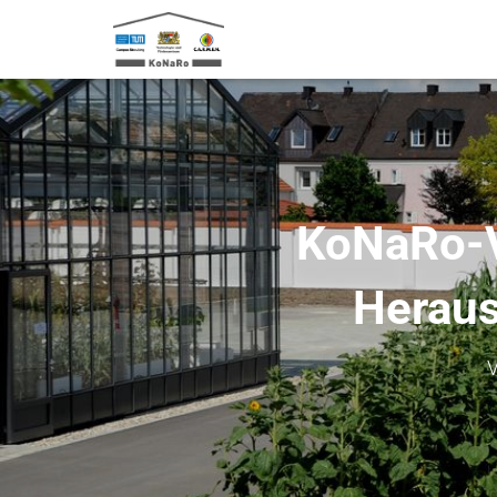
KoNaRo-Vo
Heraus
V