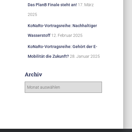
Das PlanB Finale steht an!
17. März
2025
KoNaRo-Vortragsreihe: Nachhaltiger
Wasserstoff
12. Februar 2025
KoNaRo-Vortragsreihe: Gehört der E-
Mobilität die Zukunft?
28. Januar 2025
Archiv
A
r
c
h
i
v