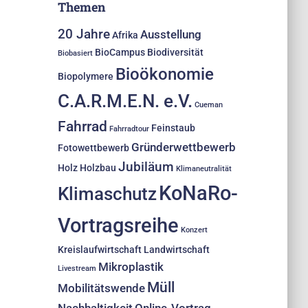
Themen
20 Jahre
Ausstellung
Afrika
BioCampus
Biodiversität
Biobasiert
Bioökonomie
Biopolymere
C.A.R.M.E.N. e.V.
Cueman
Fahrrad
Feinstaub
Fahrradtour
Gründerwettbewerb
Fotowettbewerb
Jubiläum
Holz
Holzbau
Klimaneutralität
KoNaRo-
Klimaschutz
Vortragsreihe
Konzert
Kreislaufwirtschaft
Landwirtschaft
Mikroplastik
Livestream
Müll
Mobilitätswende