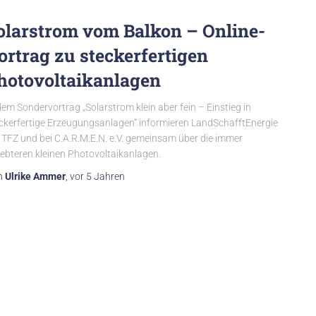
olarstrom vom Balkon – Online-
ortrag zu steckerfertigen
hotovoltaikanlagen
dem Sondervortrag „Solarstrom klein aber fein – Einstieg in
ckerfertige Erzeugungsanlagen“ informieren LandSchafftEnergie
TFZ und bei C.A.R.M.E.N. e.V. gemeinsam über die immer
iebteren kleinen Photovoltaikanlagen.
n
Ulrike Ammer
,
vor
5 Jahren