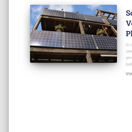
S
V
P
In 
ste
am 
bel
Vo